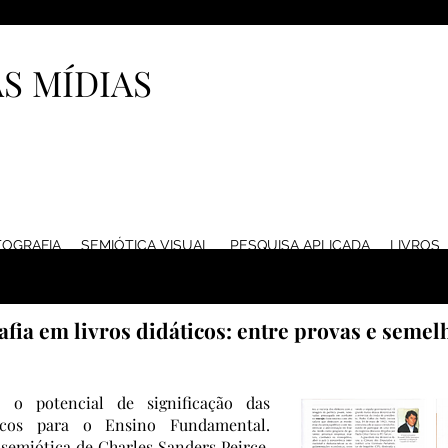
S MÍDIAS
TOGRAFIA
SEMIÓTICA VISUAL
PESQUISA APLICADA
LIVROS
afia em livros didáticos: entre provas e seme
r o potencial de significação das
ticos para o Ensino Fundamental.
 semiótica de Charles Sanders Peirce,