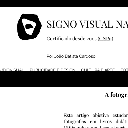
SIGNO VISUAL NA
Certificado desde 2005
(CNPq)
Por João Batista Cardoso
UDIOVISUAL
PUBLICIDADE E DESIGN
CULTURA E ARTE
FO
A fotogr
-
Este artigo objetiva estuda
fotografias em livros didá
Utilizando como base a teoria