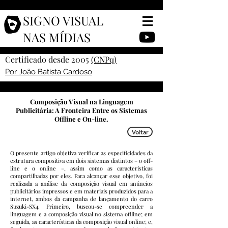
SIGNO VISUAL
NAS MÍDIAS
Certificado desde 2005
(CNPq)
Por João Batista Cardoso
Composição Visual na Linguagem
Publicitária: A Fronteira Entre os Sistemas
Offline e On-line.
Voltar
O presente artigo objetiva verificar as especificidades da
estrutura compositiva em dois sistemas distintos – o off-
line e o online –, assim como as características
compartilhadas por eles. Para alcançar esse objetivo, foi
realizada a análise da composição visual em anúncios
publicitários impressos e em materiais produzidos para a
internet, ambos da campanha de lançamento do carro
Suzuki-SX4. Primeiro, buscou-se compreender a
linguagem e a composição visual no sistema offline; em
seguida, as características da composição visual online; e,